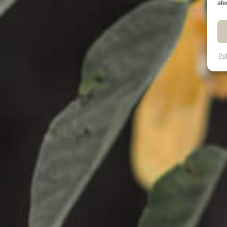
afe
Pol