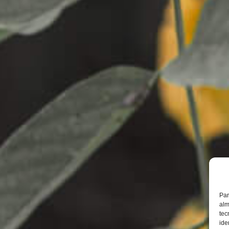
Par
alm
tec
ide