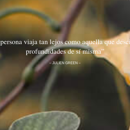
persona viaja tan lejos como aquella que desci
profundidades de sí misma”
– JULIEN GREEN –